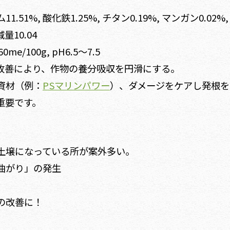
51%, 酸化鉄1.25%, チタン0.19%, マンガン0.02%,
量10.04
/100g, pH6.5～7.5
改善により、作物の養分吸収を円滑にする。
資材（例：
PSマリンパワー
）、ダメージをケアし発根を
重要です。
土壌になっている所が案外多い。
曲がり」の発生
の改善に！