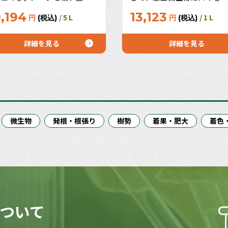
いる。：高温干ばつ・低温・
ない！農薬が効かなくなっ
,194
13,123
/ 5 L
/ 1 L
円
(税込)
円
(税込)
照不足・多雨・連作土壌・成
思った時、PSコレイーネと
疲れ生育の土台である「根」
を混用した場合、効果があ
光合成を行う「葉」の働きを
事例が多い！（ほとんどの
詳細を見る
詳細を見る
める、収量・品質アップの限
と混用可能）
へ挑戦し続けるために！うれ
お徳用サイズ10L、20Lも！
微生物
発根・根張り
樹勢
着果・肥大
着色
ついて