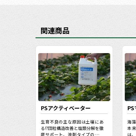
関連商品
PSアクティベーター
P
生育不良の主な原因は土壌にあ
海
る!?団粒構造改善と塩類分解を徹
本
底サポート、液剤タイプの腐植
は