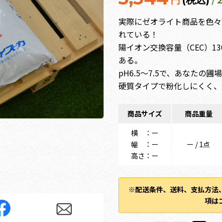
円
(税込)
実際にゼオライト商品を色々
れている！
陽イオン交換容量（CEC）13
ある。
pH6.5～7.5で、あなた
硬質タイプで粉化しにくく、
商品サイズ
商品重量
横 ：ー
幅 ：ー
ー / 1点
高さ：ー
※配送条件、送料、支払方法
項は