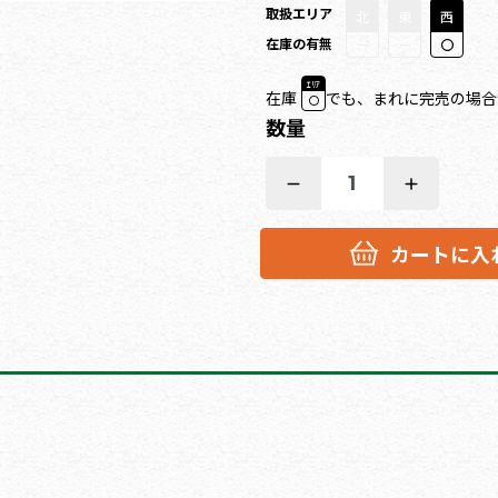
取扱エリア
北
東
西
在庫の有無
ｴﾘｱ
在庫
でも、まれに完売の場合
数量
1
カートに入