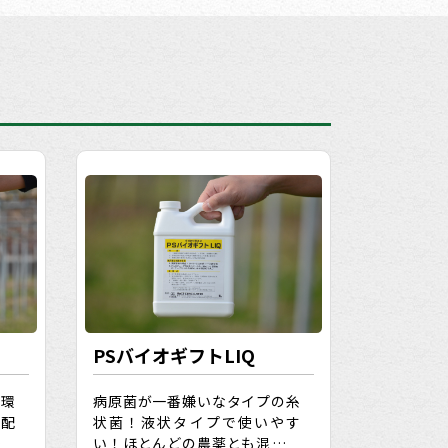
PSバイオギフトLIQ
壌環
病原菌が一番嫌いなタイプの糸
支配
状菌！液状タイプで使いやす
与え
い！ほとんどの農薬とも混用可