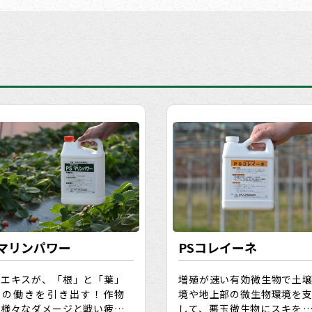
Sマリンパワー
PSコレイーネ
藻エキスが、「根」と「葉」
増殖が速い有効微生物で土
来の働きを引き出す！作物
境や地上部の微生物環境を
、様々なダメージと戦い疲れ
して、悪玉微生物にスキを