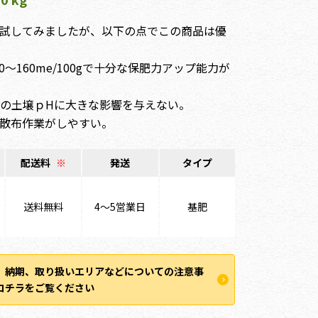
試してみましたが、以下の点でこの商品は優
0～160me/100gで十分な保肥力アップ能力が
の圃場の土壌ｐHに大きな影響を与えない。
散布作業がしやすい。
配送料
※
発送
タイプ
送料無料
4〜5営業日
基肥
、納期、取り扱いエリアなどについての注意事
コチラをご覧ください