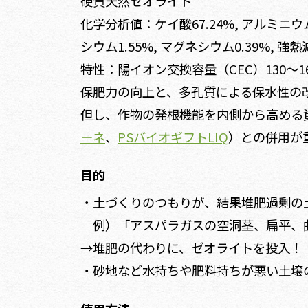
硬質天然ゼオライト
化学分析値：ケイ酸67.24%, アルミニウム11.
シウム1.55%, マグネシウム0.39%, 強熱減
特性：陽イオン交換容量（CEC）130～160me
保肥力の向上と、多孔質による保水性の
但し、作物の発根機能を内側から高める
ーネ
、
PSバイオギフトLIQ
）との併用が
目的
・土づくりのつもりが、結果堆肥過剰の
例）「アスパラガスの空洞茎、扁平、
→堆肥の代わりに、ゼオライトを投入！
・砂地など水持ちや肥料持ちが悪い土壌