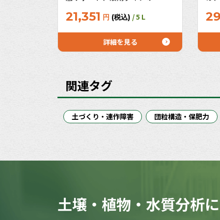
酸！かん水するだけでカンタン
て
21,351
29
/ 5 L
円
(税込)
に続けられる土づくり！土壌改
日
良の仕事人「微生物」にもアプ
り
ローチ、ぐんぐん菌活！土を育
と
詳細を見る
てませんか？うれしいお徳用サ
高
イズ10L、20Lも！
界
しい
関連タグ
土づくり・連作障害
団粒構造・保肥力
土壌・植物・水質分析に