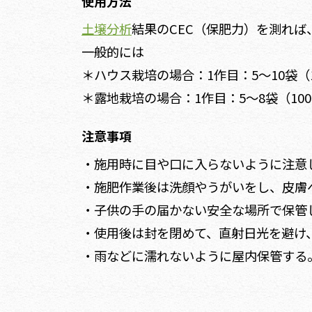
使用方法
土壌分析
結果のCEC（保肥力）を測れ
一般的には
＊ハウス栽培の場合：1作目：5～10袋（10
＊露地栽培の場合：1作目：5～8袋（100～1
注意事項
・施用時に目や口に入らないように注意
・施肥作業後は洗顔やうがいをし、皮膚
・子供の手の届かない安全な場所で保管
・使用後は封を閉めて、直射日光を避け
・雨などに濡れないように屋内保管する