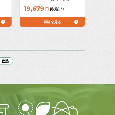
たと
能！厳しい環境下でも効果的な
19,679
/ 1 L
円
(税込)
農薬
細菌タイプ（例：PSコレイー
った
ネ）と、繁殖力旺盛な糸状菌タ
農薬
イプのPSバイオギフトの併用が
詳細を見る
オススメ！
・登熟