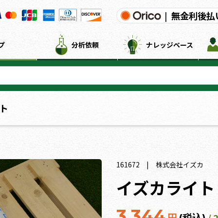
|
無金利後払
プ
分析依頼
ナレッジベース
ト
161672
株式会社イズカ
イズカライト
3,344
/ 