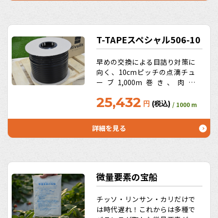
T-TAPEスペシャル506-10
早めの交換による目詰り対策に
向く、10cmピッチの点滴チュ
ーブ1,000m巻き、肉厚
0.15mm、吐水口間隔10cm
25,432
円
(税込)
/ 1000 m
詳細を見る
微量要素の宝船
チッソ・リンサン・カリだけで
は時代遅れ！これからは多種で