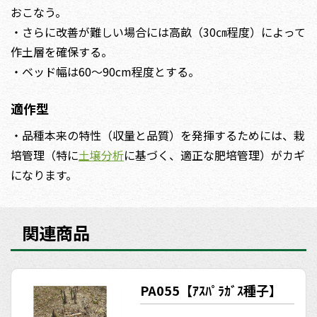
おこなう。
・さらに改善が難しい場合には高畝（30㎝程度）によって
作土層を確保する。
・ベッド幅は60～90cm程度とする。
適作型
・品種本来の特性（収量と品質）を発揮するためには、栽
培管理（特に
土壌分析
に基づく、適正な肥培管理）がカギ
になります。
関連商品
PA055【ｱｽﾊﾟﾗｶﾞｽ種子】