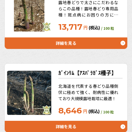
露地春どりで太さにこだわるな
らこの品種！露地春どり専用品
種！斑点病にお困りの方に朗
報！
13,717
円
(税込)
/ 100 粒
詳細を見る
ｶﾞｲﾝﾘﾑ【ｱｽﾊﾟﾗｶﾞｽ種子】
北海道を代表する春どり品種倒
伏に極めて強く、耐病性に優れ
ており大規模露地栽培に最適！
8,646
円
(税込)
/ 100 粒
詳細を見る