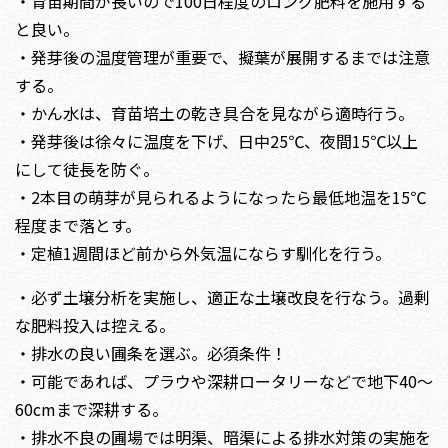
・育苗期間が長いので100日程度のロング肥料を施用する
と良い。
・発芽後の温度管理が重要で、擬葉が展開するまでは注意
する。
・かん水は、育苗培土の乾き具合を見ながら適時行う。
・発芽後は徐々に温度を下げ、日中25℃、夜間15℃以上
にして徒長を防ぐ。
・2本目の萌芽が見られるようになったら最低地温を15℃
程度まで落とす。
・定植1週間ほど前から外気温にならす馴化を行う。
・必ず土壌分析を実施し、適正な土壌改良を行なう。過剰
な肥料投入は控える。
・排水の良い圃条を選ぶ。必須条件！
・可能であれば、プラウや深耕ロータリーなどで地下40～
60cmまで深耕する。
・排水不良の圃場では明渠、暗渠による排水対策の実施を