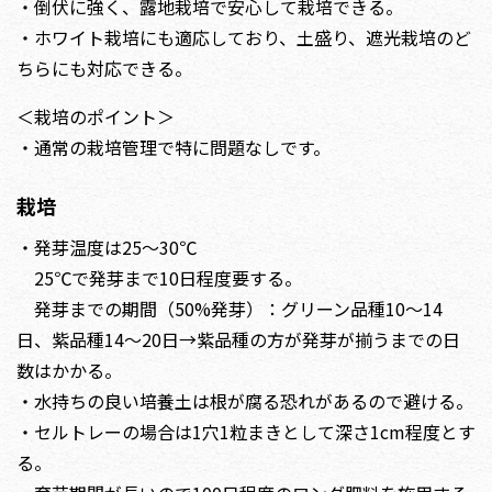
・倒伏に強く、露地栽培で安心して栽培できる。
・ホワイト栽培にも適応しており、土盛り、遮光栽培のど
ちらにも対応できる。
＜栽培のポイント＞
・通常の栽培管理で特に問題なしです。
栽培
・発芽温度は25～30℃
25℃で発芽まで10日程度要する。
発芽までの期間（50%発芽）：グリーン品種10～14
日、紫品種14～20日→紫品種の方が発芽が揃うまでの日
数はかかる。
・水持ちの良い培養土は根が腐る恐れがあるので避ける。
・セルトレーの場合は1穴1粒まきとして深さ1cm程度とす
る。