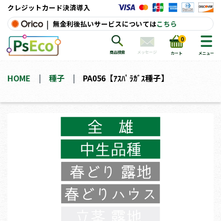
クレジットカード決済導入
|
無金利後払いサービスについては
こちら
0
メッセージ
商品検索
カート
メニュー
HOME
種子
PA056【ｱｽﾊﾟﾗｶﾞｽ種子】