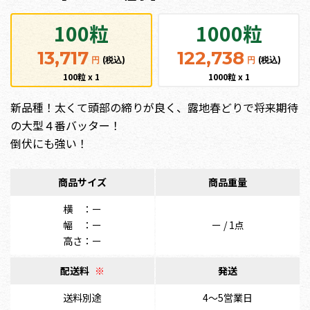
100粒
1000粒
13,717
122,738
円
(税込)
円
(税込)
100粒 x 1
1000粒 x 1
新品種！太くて頭部の締りが良く、露地春どりで将来期待
の大型４番バッター！
倒伏にも強い！
商品サイズ
商品重量
横 ：ー
幅 ：ー
ー / 1点
高さ：ー
配送料
※
発送
送料別途
4〜5営業日