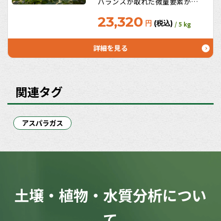
バランスが取れた微量要素が主
役！長年のデータから最大公約
23,320
数的に考えられたマグネシウム
円
(税込)
/ 5 kg
＋重要微量要素で構成された商
品いわばオールラウンドプレイ
詳細を見る
ヤー（本当のプロ農家は土壌分
析・植物分析から始めましょ
う！）
関連タグ
アスパラガス
土壌・植物・水質分析につい
て