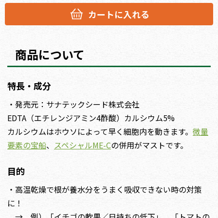
カートに入れる
商品について
特長・成分
・発売元：サナテックシード株式会社
EDTA（エチレンジアミン4酢酸）カルシウム5%
カルシウムはホウソによって早く細胞内を動きます。
微量
要素の宝船
、
スペシャルME-C
の併用がマストです。
目的
・高温乾燥で根が養水分をうまく吸収できない時の対策
に！
→ 例）「イチゴの軟果／日持ちの低下」、「トマトの