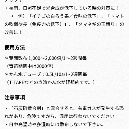
・長雨、日照不足で光合成が低下している時の対策に！
→ 例）「イチゴの白ろう果／食味の低下」、「トマト
の軟弱徒長（免疫力の低下）」、「タマネギの玉締り」の
改善に！
使用方法
＊葉面散布:1,000～2,000倍/1～2週間毎
（育苗期間中は2000倍）
＊かん水チューブ：0.5L/10a/1~2週間毎
（T-TAPEなどの点滴かん水が理想的です。）
注意事項
・「石灰硫黄合剤」と混合すると、有毒ガスが発生する恐
れがあり、危険ですから、混用は行わないでください。
・日中高温時や多湿時には散布しないで下さい。