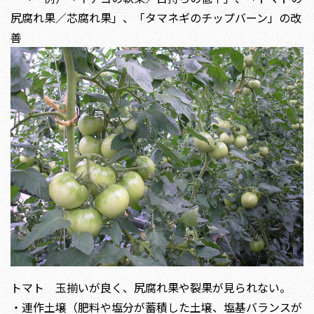
尻腐れ果／芯腐れ果」、「タマネギのチップバーン」の改
善
トマト 玉揃いが良く、尻腐れ果や裂果が見られない。
・連作土壌（肥料や塩分が蓄積した土壌、塩基バランスが