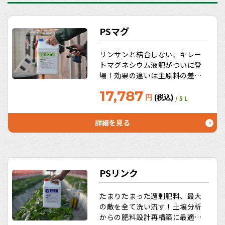
PSマグ
リンサンと結合しない、キレー
トマグネシウム液肥がついに登
場！効果の違いは主原料の差！
キレート効果の高いEDTAマグ
17,787
ネシウム。いつまでも色つやと
円
(税込)
/ 5 L
照りのいい葉がその証明！葉緑
体を作るマグネシウムは光合成
詳細を見る
の源です。うれしいお徳用サイ
ズ10L、20Lも！
PSリンク
たまりたまった過剰肥料、最大
の敵を全て洗い流す！土壌分析
からの肥料設計再構築に最適！