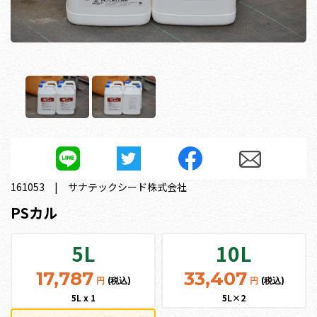
161053
サナテックシード株式会社
PSカル
5L
10L
17,787
33,407
円
(税込)
円
(税込)
5L x 1
5L×2