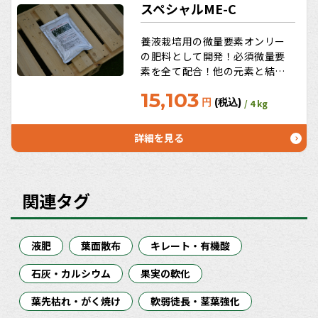
スペシャルME-C
養液栽培用の微量要素オンリー
の肥料として開発！必須微量要
素を全て配合！他の元素と結合
しないEDTA・DTPA仕様。土耕
15,103
栽培の追肥にも最適！
円
(税込)
/ 4 kg
詳細を見る
関連タグ
液肥
葉面散布
キレート・有機酸
石灰・カルシウム
果実の軟化
葉先枯れ・がく焼け
軟弱徒長・茎葉強化