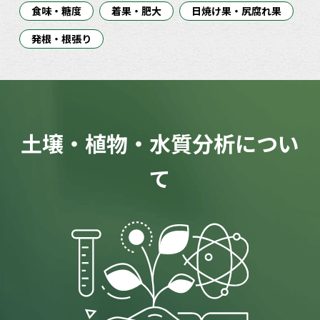
食味・糖度
着果・肥大
日焼け果・尻腐れ果
発根・根張り
土壌・植物・水質分析につい
て