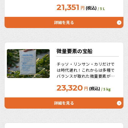
PSリンクのキレート化、かん水
21,351
チューブの目詰り予防にも働
円
(税込)
/ 5 L
く！水質を改善し農薬の効き目
を長持ちさせる→水質分析から
詳細を見る
PSリンクを調合すればOKとい
うスグレモノ！うれしいお徳用
サイズ10L、20Lも。
微量要素の宝船
チッソ・リンサン・カリだけで
は時代遅れ！これからは多種で
バランスが取れた微量要素が主
役！長年のデータから最大公約
23,320
数的に考えられたマグネシウム
円
(税込)
/ 5 kg
＋重要微量要素で構成された商
品いわばオールラウンドプレイ
詳細を見る
ヤー（本当のプロ農家は土壌分
析・植物分析から始めましょ
う！）