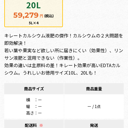
20L
59,279
円
(税込)
5L×4
キレートカルシウム液肥の傑作！カルシウムの２大問題を
即効解決！
若い葉や果実など欲しい所に届きにくい（効果性）、リン
サン液肥と混用できない（作業性）。
効果の違いは主原料の差！キレート効果が高いEDTAカル
シウム。うれしいお徳用サイズ10L、20Lも！
商品サイズ
商品重量
横 ：ー
幅 ：ー
ー / 1点
高さ：ー
配送料
※
発送