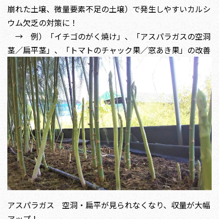
崩れた土壌、微量要素不足の土壌）で発生しやすいカルシ
ウム欠乏の対策に！
→ 例）「イチゴのがく焼け」、「アスパラガスの空洞
茎／扁平茎」、「トマトのチャック果／窓あき果」の改善
アスパラガス 空洞・扁平が見られなくなり、収量が大幅
アップ！