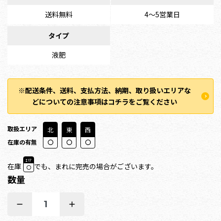
送料無料
4〜5営業日
タイプ
液肥
※配送条件、送料、支払方法、納期、取り扱いエリアな
どについての注意事項はコチラをご覧ください
取扱エリア
北
東
西
在庫の有無
ｴﾘｱ
在庫
でも、まれに完売の場合がございます。
数量
1