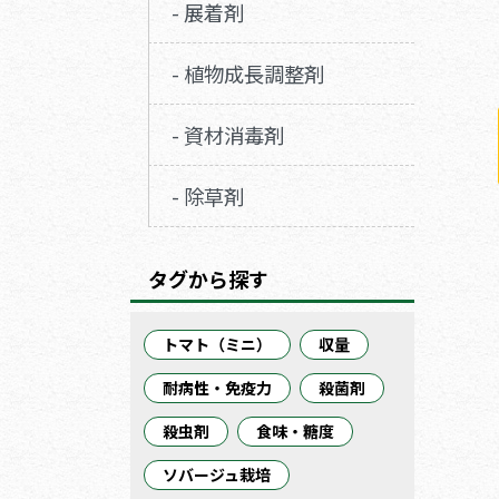
- 展着剤
- 植物成長調整剤
- 資材消毒剤
- 除草剤
タグから探す
トマト（ミニ）
収量
耐病性・免疫力
殺菌剤
殺虫剤
食味・糖度
ソバージュ栽培