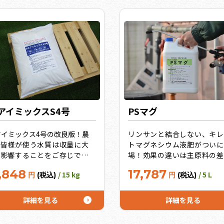
トでさらにお得！
SアイミックスS4号
PSマグ
アイミックス4号の改良版！農
リンサンと結合しない、キレ
の皆様が使う水質は収量に大
トマグネシウム液肥がついに
く影響することをご存じです
場！効果の違いは主原料の差
？カルシウム・マグネシウ
キレート効果の高いEDTAマ
,848
17,787
/ 15 kg
/ 5 L
円
(税込)
円
(税込)
・イオウが多い水質をうまく
シウム。いつまでも色つやと
料に利用しよう！水質分析を
りのいい葉がその証明！葉緑
れば、カルシウム・マグネシ
を作るマグネシウムは光合成
詳細を見る
詳細を見る
ム・イオウが多いことが分か
源です。うれしいお徳用サイ
ます。そういう水質では、通
10L、20Lも！