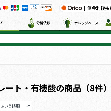
|
無金利後払
プ
分析依頼
ナレッジベース
レート・有機酸の商品（8件