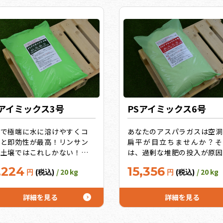
Sアイミックス3号
PSアイミックス6号
状で極端に水に溶けやすくコ
あなたのアスパラガスは空洞
パと即効性が最高！リンサン
扁平が目立ちませんか？そ
剰土壌ではこれしかない！キ
は、過剰な堆肥の投入が原因
リに特化したのは3号だけ。
す。つまり、リンサン・カリ
,224
15,356
/ 20 kg
/ 20 kg
円
(税込)
円
(税込)
マト・イチゴは2号を使用）
剰。そういうアスパラガス畑
レート効果の高い微量要素で
けに最適！（トマト・イチゴ
追求！10袋セットでさらに
は2号、キュウリは3号を使
詳細を見る
詳細を見る
！
粉状で極端に水に溶けやすく
スパと即効性が最高！10袋