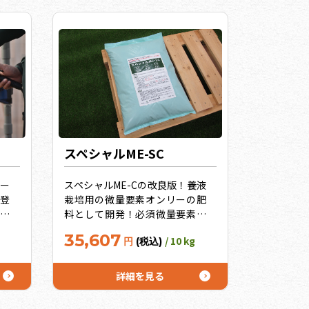
スペシャルME-SC
ー
スペシャルME-Cの改良版！養液
登
栽培用の微量要素オンリーの肥
！
料として開発！必須微量要素を
グネ
全て配合！他の元素と結合しな
35,607
/ 10 kg
円
(税込)
照
いEDTA仕様。土耕栽培の追肥に
体
も最適！
の
詳細を見る
ズ