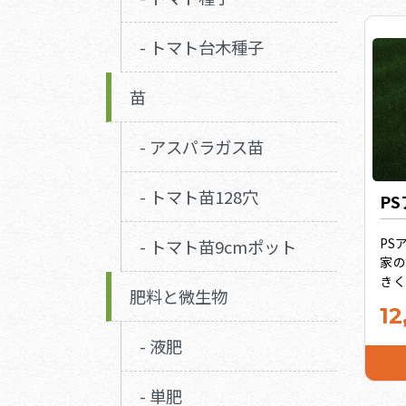
- トマト台木種子
苗
- アスパラガス苗
- トマト苗128穴
P
PS
- トマト苗9cmポット
家
き
肥料と微生物
か
12
ム
肥
- 液肥
す
ウ
- 単肥
り