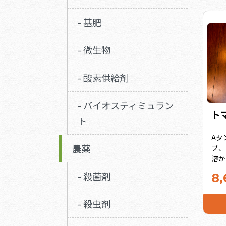
常
すが
- 基肥
を
析は
- 微生物
- 酸素供給剤
- バイオスティミュラン
ト
ト
Aタ
農薬
プ、
溶か
液
- 殺菌剤
8,
栽
要素
み
- 殺虫剤
全て