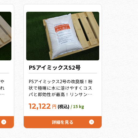
PSアイミックスS2号
や
PSアイミックス2号の改良版！粉
れ
状で極端に水に溶けやすくコス
で
パと即効性が最高！リンサン過
過
剰土壌ではこれしかない！イチ
12,122
/ 15 kg
円
(税込)
向
ゴ・トマトに特化したのはS２号
に
だけ。（キュウリは3号を使用）
用）
キレート効果の高い微量要素で
詳細を見る
コ
旨み追求！10袋セットでさらに
セッ
お得！