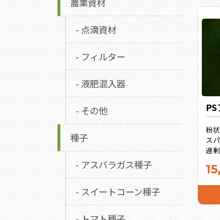
農業資材
- 点滴資材
- フィルター
- 液肥混入器
P
- その他
粉
種子
ス
過
ュウ
- アスパラガス種子
15
（ト
キ
- スイートコーン種子
旨み
お得
- トマト種子