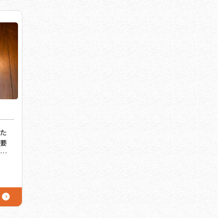
た
要
で