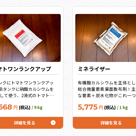
は肥料バランスが悪くなりま
、アイミックスS4号はこれ
うまく利用します！（水質分
必須）
マトワンランクアップ
ミネライザー
ンクにトマトワンランクアッ
有機酸カルシウムを主体とし
Bタンクに硝酸カルシウムを
総合微量要素葉面散布剤！主
して使う、2液式のトマト養
な要素＋炭水化物がこれ一つ
栽培専用肥料です。一般的な
補えます！
668
5,775
/ 9 kg
/ 1 kg
円
(税込)
円
(税込)
培では不足気味であった微量
も十分な量を補い、AB液の
でトマト栽培の必要な肥料を
詳細を見る
詳細を見る
補えます。