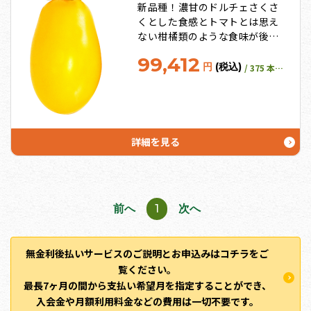
新品種！濃甘のドルチェさくさ
くとした食感とトマトとは思え
ない柑橘類のような食味が後を
引く、カナリアのような綺麗な
99,412
黄色をした、美しいトマト。
円
(税込)
/ 375 本保証
詳細を見る
前へ
1
次へ
無金利後払いサービスのご説明とお申込みはコチラをご
覧ください。
最長7ヶ月の間から支払い希望月を指定することができ、
入会金や月額利用料金などの費用は一切不要です。