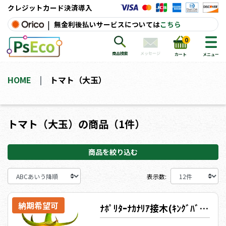
クレジットカード決済導入
|
無金利後払いサービスについては
こちら
0
メッセージ
商品検索
カート
メニュー
HOME
トマト（大玉）
トマト（大玉）の商品（1件）
商品を絞り込む
表示数:
納期希望可
ﾅﾎﾟﾘﾀｰﾅｶﾅﾘｱ接木(ｷﾝｸﾞﾊﾞﾘｱ)【ﾄﾏﾄ苗128穴】