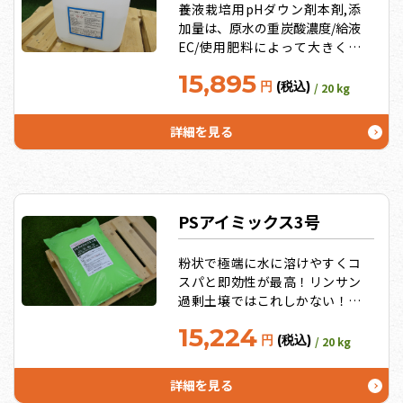
養液栽培用pHダウン剤本剤,添
加量は、原水の重炭酸濃度/給液
EC/使用肥料によって大きく変
動するため、水質分析結果が必
15,895
須！過剰に添加してｐＨが低く
円
(税込)
/ 20 kg
なった場合は、カルシウム・マ
グネシウムの欠乏症状が発生し
詳細を見る
易い→水質・植物分析必須＊袋
デザインやメーカーが変更とな
る場合あり
PSアイミックス3号
粉状で極端に水に溶けやすくコ
スパと即効性が最高！リンサン
過剰土壌ではこれしかない！キ
ュウリに特化したのは3号だけ。
15,224
（トマト・イチゴは2号を使
円
(税込)
/ 20 kg
用）キレート効果の高い微量要
素で旨み追求！10袋セットでさ
詳細を見る
らにお得！