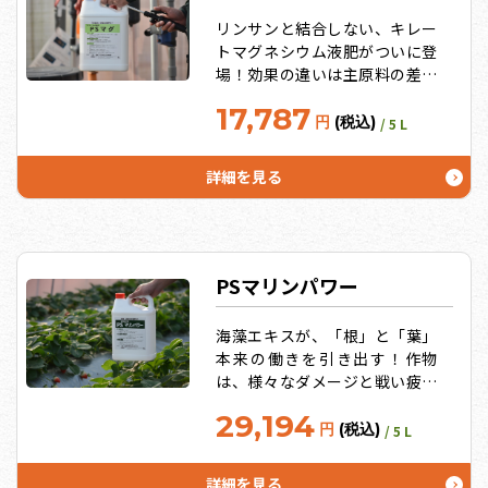
リンサンと結合しない、キレー
トマグネシウム液肥がついに登
場！効果の違いは主原料の差！
キレート効果の高いEDTAマグ
17,787
ネシウム。いつまでも色つやと
円
(税込)
/ 5 L
照りのいい葉がその証明！葉緑
体を作るマグネシウムは光合成
詳細を見る
の源です。うれしいお徳用サイ
ズ10L、20Lも！
PSマリンパワー
海藻エキスが、「根」と「葉」
本来の働きを引き出す！作物
は、様々なダメージと戦い疲れ
ている。：高温干ばつ・低温・
29,194
日照不足・多雨・連作土壌・成
円
(税込)
/ 5 L
り疲れ生育の土台である「根」
と光合成を行う「葉」の働きを
詳細を見る