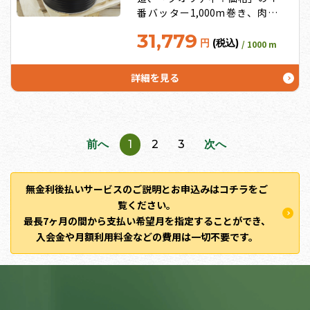
番バッター1,000m巻き、肉厚
0.2mm、吐水口間隔10cm
31,779
円
(税込)
/ 1000 m
詳細を見る
前へ
1
2
3
次へ
無金利後払いサービスのご説明とお申込みはコチラをご
覧ください。
最長7ヶ月の間から支払い希望月を指定することができ、
入会金や月額利用料金などの費用は一切不要です。