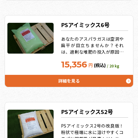
PSアイミックス6号
あなたのアスパラガスは空洞や
扁平が目立ちませんか？それ
は、過剰な堆肥の投入が原因で
す。つまり、リンサン・カリ過
15,356
剰。そういうアスパラガス畑向
円
(税込)
/ 20 kg
けに最適！（トマト・イチゴに
は2号、キュウリは3号を使用）
詳細を見る
粉状で極端に水に溶けやすくコ
スパと即効性が最高！10袋セッ
トでさらにお得！
PSアイミックスS2号
PSアイミックス2号の改良版！
粉状で極端に水に溶けやすくコ