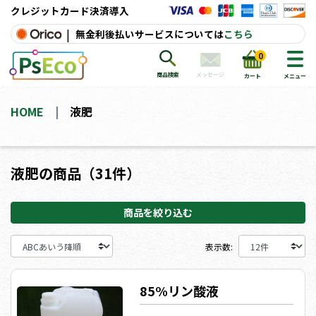
クレジットカード決済導入
|
無金利後払いサービスについては
こちら
0
メッセージ
商品検索
カート
メニュー
HOME
液肥
液肥の商品（31件）
商品を絞り込む
表示数:
85%リン酸液