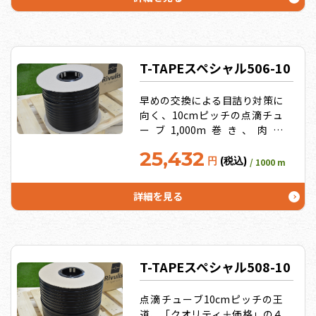
高める、収量・品質アップの限
界へ挑戦し続けるために！うれ
しいお徳用サイズ10L、20Lも！
T-TAPEスペシャル506-10
早めの交換による目詰り対策に
向く、10cmピッチの点滴チュ
ーブ1,000m巻き、肉厚
0.15mm、吐水口間隔10cm
25,432
円
(税込)
/ 1000 m
詳細を見る
T-TAPEスペシャル508-10
点滴チューブ10cmピッチの王
道、「クオリティ＋価格」の４