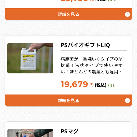
きの免疫力アップ効果！うれし
いお徳用サイズ10L、20Lも！
詳細を見る
PSバイオギフトLIQ
病原菌が一番嫌いなタイプの糸
状菌！液状タイプで使いやす
い！ほとんどの農薬とも混用可
能！厳しい環境下でも効果的な
19,679
細菌タイプ（例：PSコレイー
円
(税込)
/ 1 L
ネ）と、繁殖力旺盛な糸状菌タ
イプのPSバイオギフトの併用が
詳細を見る
オススメ！
PSマグ