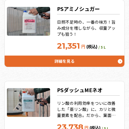
すが、アイミックスS4号はこれ
をうまく利用します！（水質分
PSアミノシュガー
析は必須）
日照不足時の、一番の味方！旨
み成分を増しながら、収量アッ
プも狙う！
21,351
円
(税込)
/ 5 L
詳細を見る
PSダッシュMEネオ
リン酸の利用効率をついに改善
した「亜リン酸」に、カリと微
量要素を配合。だから、葉面散
布でもかん水でも「吸収」と
23,738
「転流」が即効的！そして、驚
円
(税込)
/ 5 L