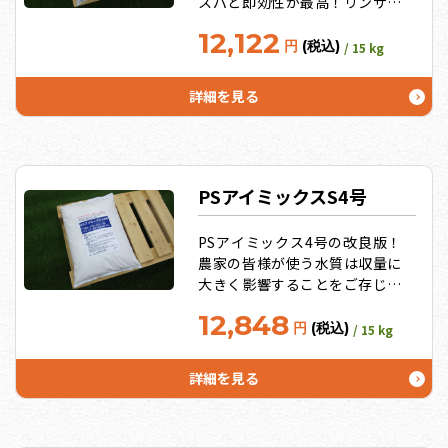
スパと即効性が最高！リンサン
過剰土壌ではこれしかない！イ
12,122
チゴ・トマトに特化したのはS
円
(税込)
/ 15 kg
２号だけ。（キュウリは3号を使
用）キレート効果の高い微量要
詳細を見る
素で旨み追求！10袋セットでさ
らにお得！
PSアイミックスS4号
PSアイミックス4号の改良版！
農家の皆様が使う水質は収量に
大きく影響することをご存じで
すか？カルシウム・マグネシウ
12,848
ム・イオウが多い水質をうまく
円
(税込)
/ 15 kg
肥料に利用しよう！水質分析を
すれば、カルシウム・マグネシ
詳細を見る
ウム・イオウが多いことが分か
ります。そういう水質では、通
常は肥料バランスが悪くなりま