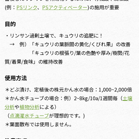
(例：
PSリンク
、
PSアクティベーター
)の施用が重要
目的
・リンサン過剰土壌で、キュウリの追肥に！
→ 例）「キュウリの葉脈間の黄化/くびれ果」の改善
「キュウリの根張り/葉の色艶や厚み/樹勢/花
質/着果/食味」の維持改善
使用方法
＊どぶ漬け、定植後の株元かん水の場合：1,000~2,000倍
＊かん水チューブの場合：例）2~8kg/10a/1週間毎（
土壌
分析
や
植物分析
による）
（
点滴灌水チューブ
が理想的です。)
＊葉面散布では使用しません。