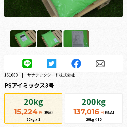
161683
サナテックシード株式会社
PSアイミックス3号
20kg
200kg
15,224
137,016
円
(税込)
円
(税込)
20kg x 1
20kg×10