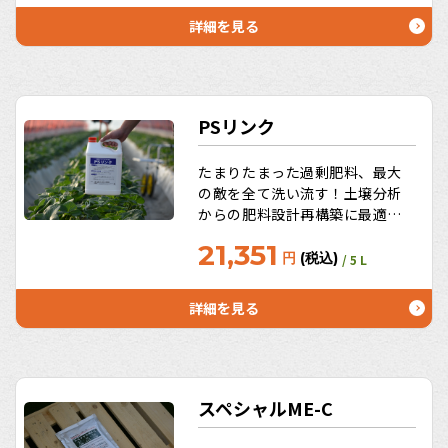
プローチ、ぐんぐん菌活！土を
詳細を見る
育てませんか？うれしいお徳用
サイズ10L、20Lも！
PSリンク
たまりたまった過剰肥料、最大
の敵を全て洗い流す！土壌分析
からの肥料設計再構築に最適！
PSリンクのキレート化、かん水
21,351
チューブの目詰り予防にも働
円
(税込)
/ 5 L
く！水質を改善し農薬の効き目
を長持ちさせる→水質分析から
詳細を見る
PSリンクを調合すればOKとい
うスグレモノ！うれしいお徳用
サイズ10L、20Lも。
スペシャルME-C