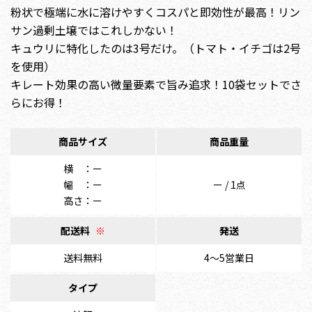
粉状で極端に水に溶けやすくコスパと即効性が最高！リン
サン過剰土壌ではこれしかない！
キュウリに特化したのは3号だけ。（トマト・イチゴは2号
を使用）
キレート効果の高い微量要素で旨み追求！10袋セットでさ
らにお得！
商品サイズ
商品重量
横 ：ー
幅 ：ー
ー / 1点
高さ：ー
配送料
※
発送
送料無料
4〜5営業日
タイプ