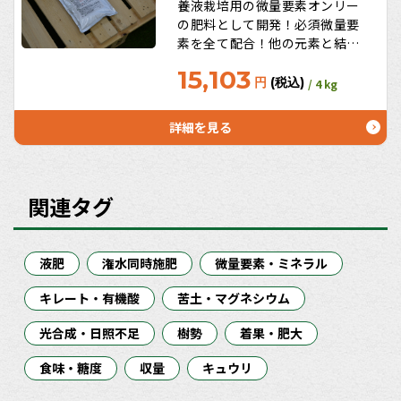
養液栽培用の微量要素オンリー
の肥料として開発！必須微量要
素を全て配合！他の元素と結合
しないEDTA・DTPA仕様。土耕
15,103
栽培の追肥にも最適！
円
(税込)
/ 4 kg
詳細を見る
関連タグ
液肥
潅水同時施肥
微量要素・ミネラル
キレート・有機酸
苦土・マグネシウム
光合成・日照不足
樹勢
着果・肥大
食味・糖度
収量
キュウリ