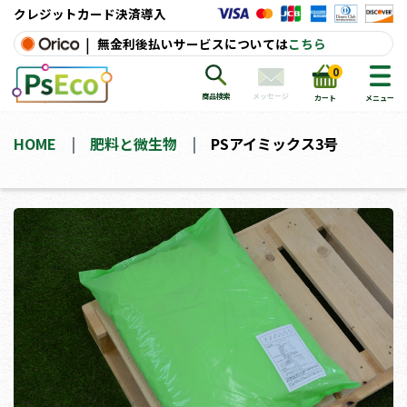
クレジットカード決済導入
|
無金利後払いサービスについては
こちら
0
メッセージ
商品検索
カート
メニュー
HOME
肥料と微生物
PSアイミックス3号