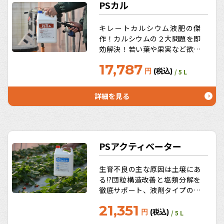
PSカル
キレートカルシウム液肥の傑
作！カルシウムの２大問題を即
効解決！若い葉や果実など欲し
い所に届きにくい（効果性）、
17,787
リンサン液肥と混用できない
円
(税込)
/ 5 L
（作業性）。効果の違いは主原
料の差！キレート効果が高い
詳細を見る
EDTAカルシウム。うれしいお
徳用サイズ10L、20Lも！
PSアクティベーター
生育不良の主な原因は土壌にあ
る!?団粒構造改善と塩類分解を
徹底サポート、液剤タイプの腐
植酸！かん水するだけでカンタ
21,351
ンに続けられる土づくり！土壌
円
(税込)
/ 5 L
改良の仕事人「微生物」にもア