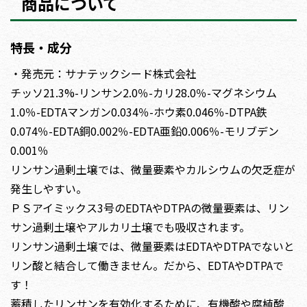
商品について
特長・成分
・発売元：サナテックシード株式会社
チッソ21.3%-リンサン2.0％-カリ28.0％-マグネシウム
1.0％-EDTAマンガン0.034％-ホウ素0.046％-DTPA鉄
0.074％-EDTA銅0.002％-EDTA亜鉛0.006％-モリブデン
0.001％
リンサン過剰土壌では、微量要素やカルシウムの欠乏症が
発生しやすい。
ＰＳアイミックス3号のEDTAやDTPAの微量要素は、リン
サン過剰土壌やアルカリ土壌でも吸収されます。
リンサン過剰土壌では、微量要素はEDTAやDTPAでないと
リン酸と結合して働きません。だから、EDTAやDTPAで
す！
蓄積したリンサンを有効化するために、有機酸や腐植酸