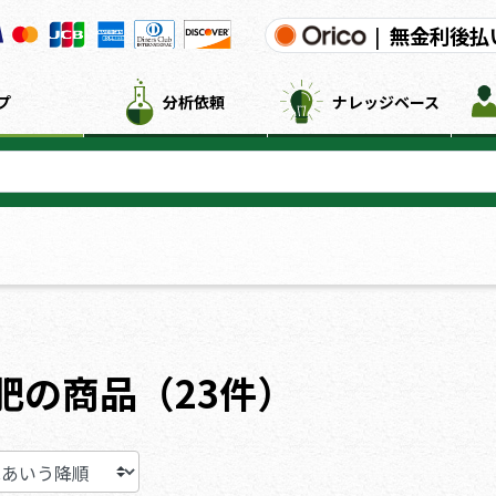
|
無金利後払
プ
分析依頼
ナレッジベース
肥の商品（23件）