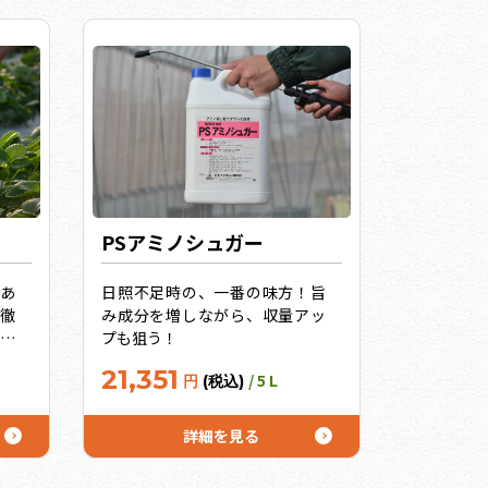
PSアミノシュガー
あ
日照不足時の、一番の味方！旨
を徹
み成分を増しながら、収量アッ
植
プも狙う！
ン
21,351
/ 5 L
円
(税込)
改
プ
育
詳細を見る
サ