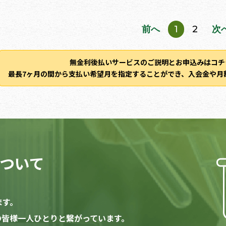
前へ
1
2
次
無金利後払いサービスのご説明とお申込みはコチ
最長7ヶ月の間から支払い希望月を指定することができ、入会金や月
ついて
ます。
家の皆様一人ひとりと繋がっています。