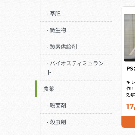
常
すが
- 基肥
を
析は
- 微生物
- 酸素供給剤
- バイオスティミュラン
P
ト
キ
農薬
作
効
い
- 殺菌剤
17
リ
（
料
- 殺虫剤
ED
用サ