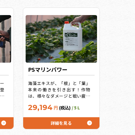
PSマリンパワー
ー
海藻エキスが、「根」と「葉」
登
本来の働きを引き出す！作物
！
は、様々なダメージと戦い疲れ
グネ
ている。：高温干ばつ・低温・
29,194
/ 5 L
円
(税込)
照
日照不足・多雨・連作土壌・成
体
り疲れ生育の土台である「根」
の
と光合成を行う「葉」の働きを
詳細を見る
ズ
高める、収量・品質アップの限
界へ挑戦し続けるために！うれ