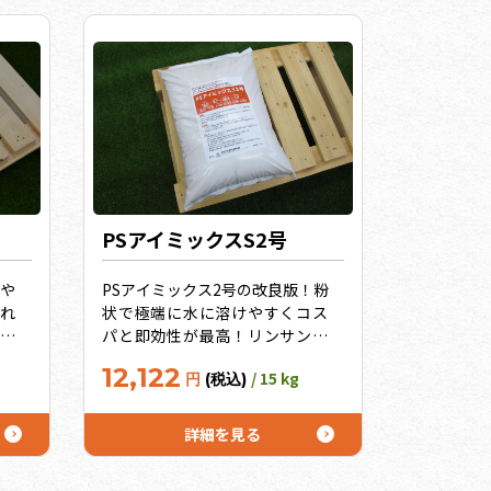
PSアイミックスS2号
や
PSアイミックス2号の改良版！粉
れ
状で極端に水に溶けやすくコス
で
パと即効性が最高！リンサン過
過
剰土壌ではこれしかない！イチ
12,122
/ 15 kg
円
(税込)
向
ゴ・トマトに特化したのはS２号
に
だけ。（キュウリは3号を使用）
用）
キレート効果の高い微量要素で
詳細を見る
コ
旨み追求！10袋セットでさらに
セッ
お得！