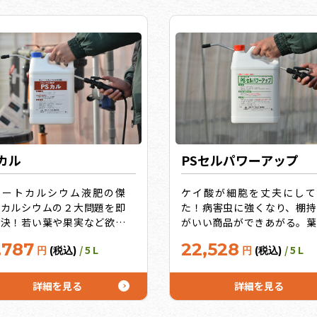
は肥料バランスが悪くなりま
、アイミックスS4号はこれ
うまく利用します！（水質分
必須）
Sカル
PSセルパワーアップ
レートカルシウム液肥の傑
ケイ酸が細胞を丈夫にして
！カルシウムの２大問題を即
た！病害虫に強くなり、棚持
解決！若い葉や果実など欲し
がいい商品ができあがる。葉
所に届きにくい（効果性）、
散布でもかん水でも効果バツ
,787
22,528
/ 5 L
/ 5 L
円
(税込)
円
(税込)
ンサン液肥と混用できない
ン、ケイ酸カリ液肥！うれし
作業性）。効果の違いは主原
お徳用サイズ10L、20Lも！
の差！キレート効果が高い
詳細を見る
詳細を見る
TAカルシウム。うれしいお徳
イズ10L、20Lも！