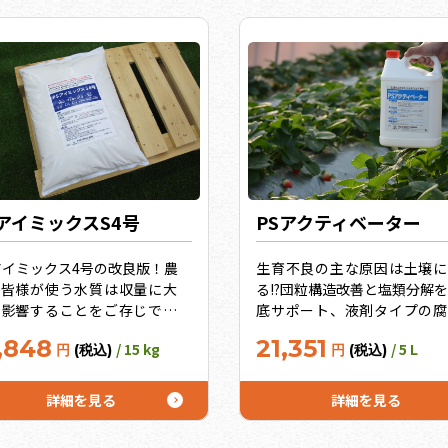
トでさらにお得！
SアイミックスS4号
PSアクティベーター
アイミックス4号の改良版！農
生育不良の主な原因は土壌に
の皆様が使う水質は収量に大
る!?団粒構造改善と塩類分解
く影響することをご存じです
底サポート、液剤タイプの腐
？カルシウム・マグネシウ
酸！かん水するだけでカンタ
,848
21,351
/ 15 kg
/ 5 L
円
(税込)
円
(税込)
・イオウが多い水質をうまく
に続けられる土づくり！土壌
料に利用しよう！水質分析を
良の仕事人「微生物」にもア
れば、カルシウム・マグネシ
ローチ、ぐんぐん菌活！土を
詳細を見る
詳細を見る
ム・イオウが多いことが分か
てませんか？うれしいお徳用
ます。そういう水質では、通
イズ10L、20Lも！