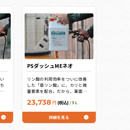
PSダッシュMEネオ
い
リン酸の利用効率をついに改善
ち
した「亜リン酸」に、カリと微
面
量要素を配合。だから、葉面散
グ
布でもかん水でも「吸収」と
23,738
/ 5 L
円
(税込)
い
「転流」が即効的！そして、驚
きの免疫力アップ効果！うれし
いお徳用サイズ10L、20Lも！
詳細を見る