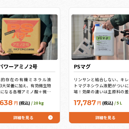
Sパワーアミノ2号
PSマグ
肥的存在の有機ミネラル液
リンサンと結合しない、キレ
3大栄養に加え、有効微生物
トマグネシウム液肥がついに
餌になる各種アミノ酸＋微量
場！効果の違いは主原料の差
素群を配合！微生物を育て、
キレート効果の高いEDTAマ
,638
17,787
/ 20 kg
/ 5 L
円
(税込)
円
(税込)
を育て、作物を育てます！
シウム。いつまでも色つやと
点滴チューブにも詰まらな
りのいい葉がその証明！葉緑
スグレモノ！ 10缶セットで
を作るマグネシウムは光合成
詳細を見る
詳細を見る
にお得！
源です。うれしいお徳用サイ
10L、20Lも！