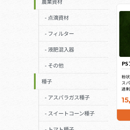
農業資材
- 点滴資材
- フィルター
- 液肥混入器
P
- その他
粉
種子
ス
過
ュウ
- アスパラガス種子
15
（ト
キ
- スイートコーン種子
旨み
お得
- トマト種子