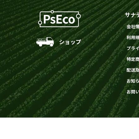
サナ
会社
利用
ショップ
プラ
特定
配送
お知
お問