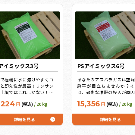
Sアイミックス3号
PSアイミックス6号
状で極端に水に溶けやすくコ
あなたのアスパラガスは空洞
パと即効性が最高！リンサン
扁平が目立ちませんか？そ
剰土壌ではこれしかない！キ
は、過剰な堆肥の投入が原因
リに特化したのは3号だけ。
す。つまり、リンサン・カリ
,224
15,356
/ 20 kg
/ 20 kg
円
(税込)
円
(税込)
マト・イチゴは2号を使用）
剰。そういうアスパラガス畑
レート効果の高い微量要素で
けに最適！（トマト・イチゴ
追求！10袋セットでさらに
は2号、キュウリは3号を使
詳細を見る
詳細を見る
！
粉状で極端に水に溶けやすく
スパと即効性が最高！10袋