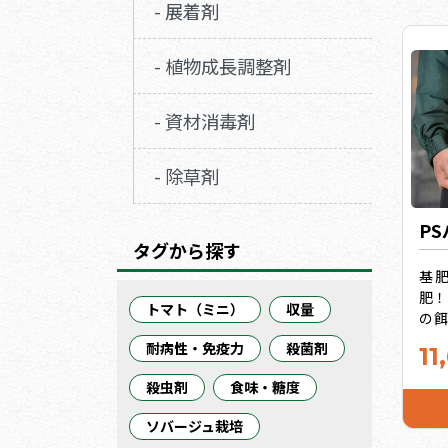
- 展着剤
- 植物成長調整剤
- 資材消毒剤
- 除草剤
P
タグから探す
基
肥！
トマト（ミニ）
収量
の
要
耐病性・免疫力
殺菌剤
11
土
「
殺虫剤
食味・糖度
い」
さら
ソバージュ栽培