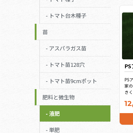
- トマト台木種子
苗
- アスパラガス苗
- トマト苗128穴
P
PS
- トマト苗9cmポット
家
き
肥料と微生物
か
12
ム
肥
- 液肥
す
ウ
- 単肥
り