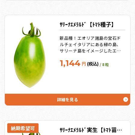
のチカラで根と微生物の働きを
さらに増強しゴールドな効果を
発揮します！
ｻﾘｰﾅｴﾒﾗﾙﾄﾞ【ﾄﾏﾄ種子】
新品種！エオリア諸島の宝石ド
ルチェイタリアにある緑の島、
サリーナ島をイメージしたエメ
ラルドのような美しい緑色をし
1,144
た縦長のミニトマト
円
(税込)
/ 8 粒
詳細を見る
納期希望可
ｻﾘｰﾅｴﾒﾗﾙﾄﾞ実生【ﾄﾏﾄ苗9cmポット】