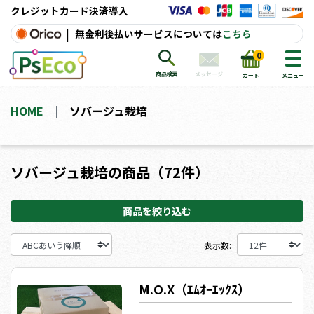
クレジットカード決済導入
|
無金利後払いサービスについては
こちら
0
メッセージ
商品検索
カート
メニュー
HOME
ソバージュ栽培
ソバージュ栽培の商品（72件）
商品を絞り込む
表示数:
M.O.X（ｴﾑｵｰｴｯｸｽ）