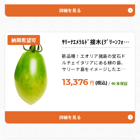
詳細を見る
納期希望可
ｻﾘｰﾅｴﾒﾗﾙﾄﾞ接木(ｸﾞﾘｰﾝﾌｫｰｽ)【ﾄﾏﾄ苗9cmﾎﾟｯﾄ】
新品種！エオリア諸島の宝石ド
ルチェイタリアにある緑の島、
サリーナ島をイメージしたエメ
ラルドのような美しい緑色をし
13,376
た縦長のミニトマト
円
(税込)
/ 40 本保証
詳細を見る