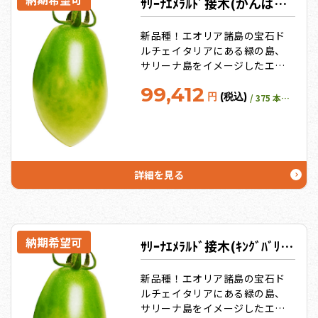
ｻﾘｰﾅｴﾒﾗﾙﾄﾞ接木(がんばる根11号)【ﾄﾏﾄ苗128穴】
新品種！エオリア諸島の宝石ド
ルチェイタリアにある緑の島、
サリーナ島をイメージしたエメ
ラルドのような美しい緑色をし
99,412
た縦長のミニトマト
円
(税込)
/ 375 本保証
詳細を見る
納期希望可
ｻﾘｰﾅｴﾒﾗﾙﾄﾞ接木(ｷﾝｸﾞﾊﾞﾘｱ)【ﾄﾏﾄ苗9cmﾎﾟｯﾄ】
新品種！エオリア諸島の宝石ド
ルチェイタリアにある緑の島、
サリーナ島をイメージしたエメ