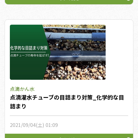
今すぐ読む
点滴かん水
点滴灌水チューブの目詰まり対策_化学的な目
詰まり
2021/09/04(土) 01:09