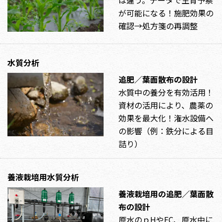
は違う。データで生育予察
が可能になる！施肥効果の
確認→処方箋の再調整
水質分析
追肥／葉面散布の設計
水質中の養分を有効活用！
資材の活用により、農薬の
効果を最大化！潅水設備へ
の影響（例：鉄分による目
詰り）
養液栽培用水質分析
養液栽培用の追肥／葉面散
布の設計
原水のｐHやEC、原水中に