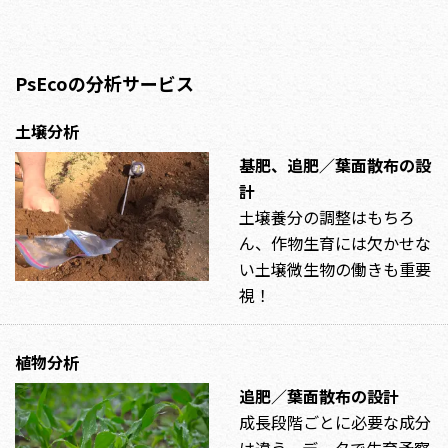
PsEcoの分析サービス
土壌分析
基肥、追肥／葉面散布の設
計
土壌養分の調整はもちろ
ん、作物生育には欠かせな
い土壌微生物の働きも重要
視！
植物分析
追肥／葉面散布の設計
成長段階ごとに必要な成分